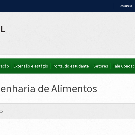
COMUNICA BR
IR
PARA
O
CONTEÚDO
vação
Extensão e estágio
Portal do estudante
Setores
Fale Conos
enharia de Alimentos
to