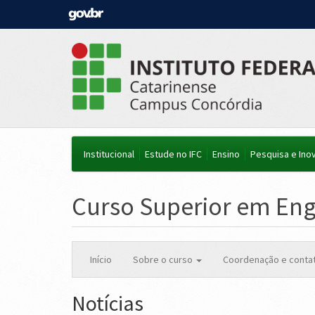
Institucional
Estude no IFC
Ensino
Pesquisa e Ino
Curso Superior em Eng
Início
Sobre o curso
Coordenação e conta
Notícias