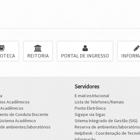
IOTECA
REITORIA
PORTAL DE INGRESSO
INFORM
Servidores
ca
E-mail institucional
rios Acadêmicos
Lista de Telefones/Ramais
s Acadêmicos
Ponto Eletrônico
ento de Conduta Discente
Sigepe via Sigac
 Sistema Acadêmico
Sitema Integrado de Gestão (SIG)
de ambientes/laboratórios
Reserva de ambientes/laboratório
HelpDesk - Coordenação de Tecnol
Informação